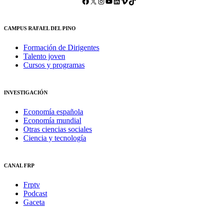
Facebook
X
Instagram
YouTube
LinkedIn
Vimeo
TikTok
CAMPUS RAFAEL DEL PINO
Formación de Dirigentes
Talento joven
Cursos y programas
INVESTIGACIÓN
Economía española
Economía mundial
Otras ciencias sociales
Ciencia y tecnología
CANAL FRP
Frptv
Podcast
Gaceta