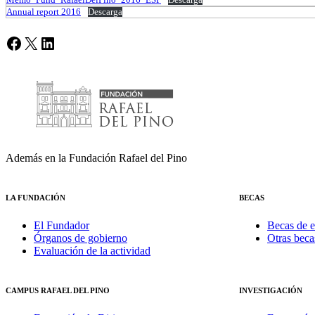
Memo_Fund_RafaelDelPino_2016_ESP
Descarga
Annual report 2016
Descarga
Facebook
X
LinkedIn
Además en la Fundación Rafael del Pino
LA FUNDACIÓN
BECAS
El Fundador
Becas de e
Órganos de gobierno
Otras beca
Evaluación de la actividad
CAMPUS RAFAEL DEL PINO
INVESTIGACIÓN