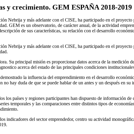
resas y crecimiento. GEM ESPAÑA 2018-2019
ión Nebrija y más adelante con el CISE, ha participado en el proyecto
d. GEM es un observatorio, de carácter anual, de la actividad emprend
scripción de sus características, su relación con el desarrollo económic
ión Nebrija y más adelante con el CISE, ha participado en el proyecto
dad.
ora. Su principal misión es proporcionar datos acerca de la medición d
agnostico acerca del estado de las principales condiciones institucional
emostrado la influencia del emprendimiento en el desarrollo económico
ción no hay duda de que se puede hablar de un antes y un después en su
os los países y regiones participantes han dispuesto de información de
eries temporales y las comparaciones entre distintos tipos de economías 
ndimiento.
s indicadores del sector emprendedor, centro su actividad monográfica 
019.