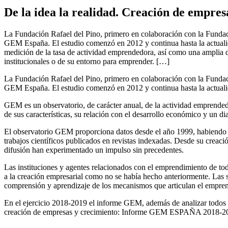
De la idea la realidad. Creación de emp
La Fundación Rafael del Pino, primero en colaboración con la Fundac
GEM España. El estudio comenzó en 2012 y continua hasta la actualida
medición de la tasa de actividad emprendedora, así como una amplia de
institucionales o de su entorno para emprender. […]
La Fundación Rafael del Pino, primero en colaboración con la Fundac
GEM España. El estudio comenzó en 2012 y continua hasta la actuali
GEM es un observatorio, de carácter anual, de la actividad emprended
de sus características, su relación con el desarrollo económico y un di
El observatorio GEM proporciona datos desde el año 1999, habiendo d
trabajos científicos publicados en revistas indexadas. Desde su crea
difusión han experimentado un impulso sin precedentes.
Las instituciones y agentes relacionados con el emprendimiento de tod
a la creación empresarial como no se había hecho anteriormente. Las s
comprensión y aprendizaje de los mecanismos que articulan el empre
En el ejercicio 2018-2019 el informe GEM, además de analizar todos lo
creación de empresas y crecimiento: Informe GEM ESPAÑA 2018-2