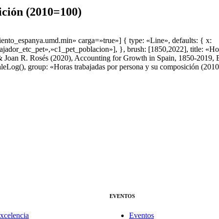
ición (2010=100)
ento_espanya.umd.min» carga=»true»] { type: «Line», defaults: { x:
jador_etc_pet»,»c1_pet_poblacion»], }, brush: [1850,2022], title: «Ho
a & Joan R. Rosés (2020), Accounting for Growth in Spain, 1850-2019
eLog(), group: «Horas trabajadas por persona y su composición (2010=
EVENTOS
xcelencia
Eventos