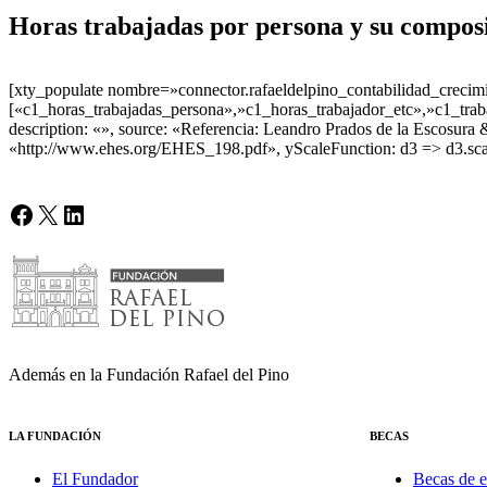
Horas trabajadas por persona y su compos
[xty_populate nombre=»connector.rafaeldelpino_contabilidad_crecimi
[«c1_horas_trabajadas_persona»,»c1_horas_trabajador_etc»,»c1_traba
description: «», source: «Referencia: Leandro Prados de la Escosur
«http://www.ehes.org/EHES_198.pdf», yScaleFunction: d3 => d3.scal
Facebook
X
LinkedIn
Además en la Fundación Rafael del Pino
LA FUNDACIÓN
BECAS
El Fundador
Becas de e