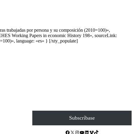
ras trabajadas por persona y su composición (2010=100)»,
, EHES Working Papers in economic History 198», sourceLink:
100)», language: «es» } [/xty_populate]
Subscríbase
Facebook
X
Instagram
YouTube
LinkedIn
Vimeo
TikTok