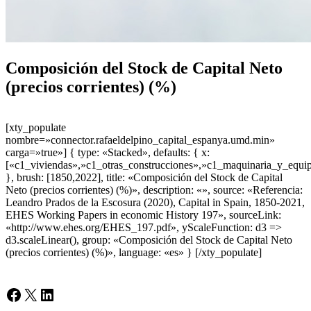
Composición del Stock de Capital Neto
(precios corrientes) (%)
[xty_populate
nombre=»connector.rafaeldelpino_capital_espanya.umd.min»
carga=»true»] { type: «Stacked», defaults: { x:
[«c1_viviendas»,»c1_otras_construcciones»,»c1_maquinaria_y_equip
}, brush: [1850,2022], title: «Composición del Stock de Capital
Neto (precios corrientes) (%)», description: «», source: «Referencia:
Leandro Prados de la Escosura (2020), Capital in Spain, 1850-2021,
EHES Working Papers in economic History 197», sourceLink:
«http://www.ehes.org/EHES_197.pdf», yScaleFunction: d3 =>
d3.scaleLinear(), group: «Composición del Stock de Capital Neto
(precios corrientes) (%)», language: «es» } [/xty_populate]
Facebook
X
LinkedIn