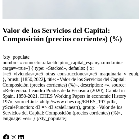
Valor de los Servicios del Capital:
Composición (precios corrientes) (%)
[xty_populate
nombre=»connector.rafaeldelpino_capital_espanya.umd.min»
carga=»true»] { type: «Stacked», defaults: { x:
[«c5_viviendas»,»c5_otras_construcciones»,»c5_maquinaria_y_equip
}, brush: [1850,2022], title: «Valor de los Servicios del Capital:
Composición (precios corrientes) (%)», description: «», source:
«Referencia: Leandro Prados de la Escosura (2020), Capital in
Spain, 1850-2021, EHES Working Papers in economic History
197», sourceLink: «http://www.ehes.org/EHES_197.pdf»,
yScaleFunction: d3 => d3.scaleLinear(), group: «Valor de los
Servicios del Capital: Composición (precios corrientes) (%)»,
language: «es» } [/xty_populate]
Facebook
X
LinkedIn