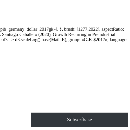
ib_germany_dollar_2017gk»], }, brush: [1277,2022], aspectRatio:
C. Santiago-Caballero (2020), Growth Recurring in Preindustrial
: d3 => d3.scaleLog().base(Math.E), group: «G-K $2017», language:
Subscríbase