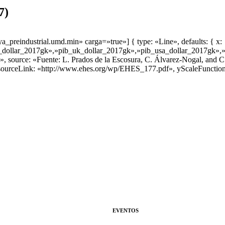
7)
preindustrial.umd.min» carga=»true»] { type: «Line», defaults: { x:
_dollar_2017gk»,»pib_uk_dollar_2017gk»,»pib_usa_dollar_2017gk»,»p
 «», source: «Fuente: L. Prados de la Escosura, C. Álvarez-Nogal, and 
sourceLink: «http://www.ehes.org/wp/EHES_177.pdf», yScaleFunction
EVENTOS