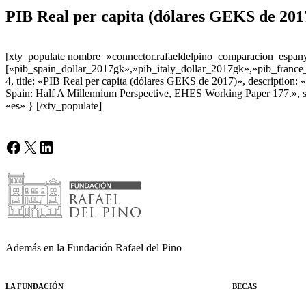
PIB Real per capita (dólares GEKS de 201
[xty_populate nombre=»connector.rafaeldelpino_comparacion_espanya_
[«pib_spain_dollar_2017gk»,»pib_italy_dollar_2017gk»,»pib_france
4, title: «PIB Real per capita (dólares GEKS de 2017)», description:
Spain: Half A Millennium Perspective, EHES Working Paper 177.», 
«es» } [/xty_populate]
Facebook
X
LinkedIn
Además en la Fundación Rafael del Pino
LA FUNDACIÓN
BECAS