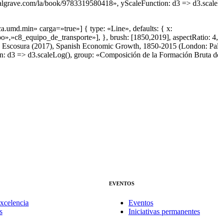
palgrave.com/la/book/9783319580418», yScaleFunction: d3 => d3.scaleL
a.umd.min» carga=»true»] { type: «Line», defaults: { x:
,»c8_equipo_de_transporte»], }, brush: [1850,2019], aspectRatio: 4, t
 la Escosura (2017), Spanish Economic Growth, 1850-2015 (London: Pal
 d3 => d3.scaleLog(), group: «Composición de la Formación Bruta de 
EVENTOS
xcelencia
Eventos
s
Iniciativas permanentes