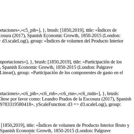
ones»,»c5_pib»], }, brush: [1850,2019], title: «Índices de
 Escosura (2017), Spanish Economic Growth, 1850-2015 (London:
d3.scaleLog(), group: «Índices de volumen del Producto Interior
aciones»], }, brush: [1850,2019], title: «Participación de los
017), Spanish Economic Growth, 1850-2015 (London: Palgrave
near(), group: «Participación de los componentes de gasto en el
taciones»,»c6_pib»,»c6_rnb»,»c6_rnn»,»c6_rndn»], }, brush:
«Cítese por favor como: Leandro Prados de la Escosura (2017), Spanish
/9783319580418», yScaleFunction: d3 => d3.scaleLog(), group:
850,2019], title: «Índices de volumen de Producto Interior Bruto y
17), Spanish Economic Growth, 1850-2015 (London: Palgrave