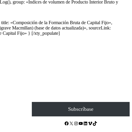
og(), group: «Índices de volumen de Producto Interior Bruto y
itle: «Composición de la Formación Bruta de Capital Fijo»,
grave Macmillan) (base de datos actualizada)», sourceLink:
Capital Fijo» } [/xty_populate]
Subscríbase
Facebook
X
Instagram
YouTube
LinkedIn
Vimeo
TikTok