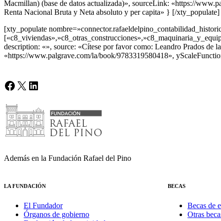
Macmillan) (base de datos actualizada)», sourceLink: «https://www.
Renta Nacional Bruta y Neta absoluto y per capita» } [/xty_populate]
[xty_populate nombre=»connector.rafaeldelpino_contabilidad_historic
[«c8_viviendas»,»c8_otras_construcciones»,»c8_maquinaria_y_equipo»
description: «», source: «Cítese por favor como: Leandro Prados de
«https://www.palgrave.com/la/book/9783319580418», yScaleFunction:
Facebook
X
LinkedIn
Además en la Fundación Rafael del Pino
LA FUNDACIÓN
BECAS
El Fundador
Becas de e
Órganos de gobierno
Otras beca