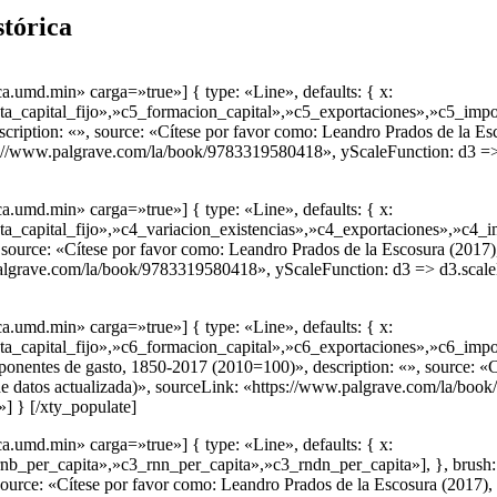
tórica
a.umd.min» carga=»true»] { type: «Line», defaults: { x:
pital_fijo»,»c5_formacion_capital»,»c5_exportaciones»,»c5_importaci
escription: «», source: «Cítese por favor como: Leandro Prados de la
ps://www.palgrave.com/la/book/9783319580418», yScaleFunction: d3 => 
a.umd.min» carga=»true»] { type: «Line», defaults: { x:
ital_fijo»,»c4_variacion_existencias»,»c4_exportaciones»,»c4_import
«», source: «Cítese por favor como: Leandro Prados de la Escosura (2
algrave.com/la/book/9783319580418», yScaleFunction: d3 => d3.scaleLi
a.umd.min» carga=»true»] { type: «Line», defaults: { x:
capital_fijo»,»c6_formacion_capital»,»c6_exportaciones»,»c6_impor
omponentes de gasto, 1850-2017 (2010=100)», description: «», source: 
datos actualizada)», sourceLink: «https://www.palgrave.com/la/book
»] } [/xty_populate]
a.umd.min» carga=»true»] { type: «Line», defaults: { x:
per_capita»,»c3_rnn_per_capita»,»c3_rndn_per_capita»], }, brush: [1
», source: «Cítese por favor como: Leandro Prados de la Escosura (20