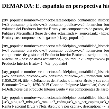
DEMANDA: E. española en perspectiva his
[xty_populate nombre=»connector.rafaeldelpino_contabilidad_historic
[«c5_consumo_privado»,»c5_consumo_publico»,»c5_formacion_bruta_ca
volumen del Producto Interior Bruto y sus componentes de gasto», d
Palgrave Macmillan) (base de datos actualizada)», sourceLink: «htt
Bruto y sus componentes de gasto» } [/xty_populate]
[xty_populate nombre=»connector.rafaeldelpino_contabilidad_historic
[«c4_consumo_privado»,»c4_consumo_publico»,»c4_formacion_bruta_cap
componentes de gasto en el Producto Interior Bruto», description: 
Macmillan) (base de datos actualizada)», sourceLink: «https://www.p
Producto Interior Bruto» } [/xty_populate]
[xty_populate nombre=»connector.rafaeldelpino_contabilidad_historic
[«c6_consumo_privado»,»c6_consumo_publico»,»c6_formacion_bruta_
[1850,2019], title: «Deflactores del Producto Interior Bruto y sus c
Economic Growth, 1850-2015 (London: Palgrave Macmillan) (base de 
[«Deflactores del Producto Interior Bruto y sus componentes de gasto
[xty_populate nombre=»connector.rafaeldelpino_contabilidad_historic
[«c3_pib»,»c3_rnb»,»c3_rnn»,»c3_rndn»,»c3_pib_per_capita»,»c3_rnb_
Renta Nacional Bruta y Neta absoluto y per capita», description: «