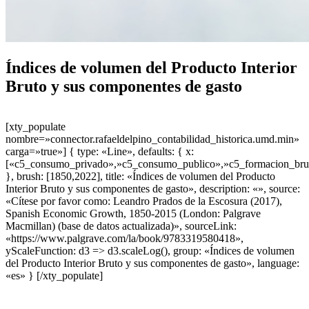
Índices de volumen del Producto Interior
Bruto y sus componentes de gasto
[xty_populate
nombre=»connector.rafaeldelpino_contabilidad_historica.umd.min»
carga=»true»] { type: «Line», defaults: { x:
[«c5_consumo_privado»,»c5_consumo_publico»,»c5_formacion_bruta_
}, brush: [1850,2022], title: «Índices de volumen del Producto
Interior Bruto y sus componentes de gasto», description: «», source:
«Cítese por favor como: Leandro Prados de la Escosura (2017),
Spanish Economic Growth, 1850-2015 (London: Palgrave
Macmillan) (base de datos actualizada)», sourceLink:
«https://www.palgrave.com/la/book/9783319580418»,
yScaleFunction: d3 => d3.scaleLog(), group: «Índices de volumen
del Producto Interior Bruto y sus componentes de gasto», language:
«es» } [/xty_populate]