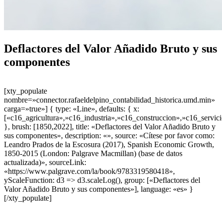
Deflactores del Valor Añadido Bruto y sus
componentes
[xty_populate
nombre=»connector.rafaeldelpino_contabilidad_historica.umd.min»
carga=»true»] { type: «Line», defaults: { x:
[«c16_agricultura»,»c16_industria»,»c16_construccion»,»c16_servic
}, brush: [1850,2022], title: «Deflactores del Valor Añadido Bruto y
sus componentes», description: «», source: «Cítese por favor como:
Leandro Prados de la Escosura (2017), Spanish Economic Growth,
1850-2015 (London: Palgrave Macmillan) (base de datos
actualizada)», sourceLink:
«https://www.palgrave.com/la/book/9783319580418»,
yScaleFunction: d3 => d3.scaleLog(), group: [«Deflactores del
Valor Añadido Bruto y sus componentes»], language: «es» }
[/xty_populate]