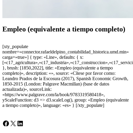
Empleo (equivalente a tiempo completo)
[xty_populate
nombre=»connector.rafaeldelpino_contabilidad_historica.umd.min»
carga=»true»] { type: «Line», defaults: { x:
[«c17_agricultura»,»c17_industria»,»c17_construccion»,»c17_servici
}, brush: [1850,2022], title: «Empleo (equivalente a tiempo
completo)», description: «», source: «Cítese por favor como:
Leandro Prados de la Escosura (2017), Spanish Economic Growth,
1850-2015 (London: Palgrave Macmillan) (base de datos
actualizada)», sourceLink:
«https://www.palgrave.com/la/book/9783319580418»,
yScaleFunction: d3 => d3.scaleLog(), group: «Empleo (equivalente
a tiempo completo)», language: «es» } [/xty_populate]
Facebook
X
LinkedIn