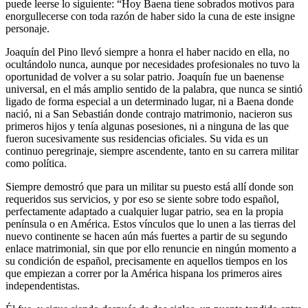
puede leerse lo siguiente: “Hoy Baena tiene sobrados motivos para
enorgullecerse con toda razón de haber sido la cuna de este insigne
personaje.
Joaquín del Pino llevó siempre a honra el haber nacido en ella, no
ocultándolo nunca, aunque por necesidades profesionales no tuvo la
oportunidad de volver a su solar patrio. Joaquín fue un baenense
universal, en el más amplio sentido de la palabra, que nunca se sintió
ligado de forma especial a un determinado lugar, ni a Baena donde
nació, ni a San Sebastián donde contrajo matrimonio, nacieron sus
primeros hijos y tenía algunas posesiones, ni a ninguna de las que
fueron sucesivamente sus residencias oficiales. Su vida es un
continuo peregrinaje, siempre ascendente, tanto en su carrera militar
como política.
Siempre demostró que para un militar su puesto está allí donde son
requeridos sus servicios, y por eso se siente sobre todo español,
perfectamente adaptado a cualquier lugar patrio, sea en la propia
península o en América. Estos vínculos que lo unen a las tierras del
nuevo continente se hacen aún más fuertes a partir de su segundo
enlace matrimonial, sin que por ello renuncie en ningún momento a
su condición de español, precisamente en aquellos tiempos en los
que empiezan a correr por la América hispana los primeros aires
independentistas.