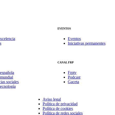
EVENTOS
xcelencia
Eventos
s
Iniciativas permanentes
CANAL FRP
española
Frptv
mundial
Podcast
ias sociales
Gaceta
tecnología
Aviso legal
Política de privacidad
Política de cookies
Política de redes sociales