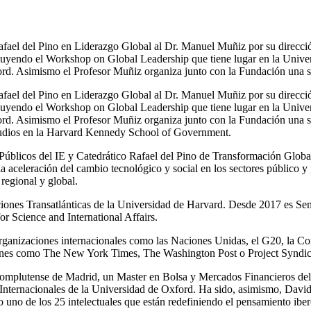
fael del Pino en Liderazgo Global al Dr. Manuel Muñiz por su direcció
cluyendo el Workshop on Global Leadership que tiene lugar en la Unive
d. Asimismo el Profesor Muñiz organiza junto con la Fundación una ser
fael del Pino en Liderazgo Global al Dr. Manuel Muñiz por su direcció
cluyendo el Workshop on Global Leadership que tiene lugar en la Unive
. Asimismo el Profesor Muñiz organiza junto con la Fundación una seri
studios en la Harvard Kennedy School of Government.
Públicos del IE y Catedrático Rafael del Pino de Transformación Globa
r la aceleración del cambio tecnológico y social en los sectores público 
regional y global.
iones Transatlánticas de la Universidad de Harvard. Desde 2017 es Sen
or Science and International Affairs.
 organizaciones internacionales como las Naciones Unidas, el G20, la
iones como The New York Times, The Washington Post o Project Syndic
mplutense de Madrid, un Master en Bolsa y Mercados Financieros del I
ternacionales de la Universidad de Oxford. Ha sido, asimismo, David 
uno de los 25 intelectuales que están redefiniendo el pensamiento ibe