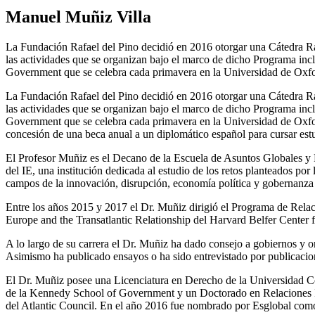
Manuel Muñiz Villa
La Fundación Rafael del Pino decidió en 2016 otorgar una Cátedra Ra
las actividades que se organizan bajo el marco de dicho Programa in
Government que se celebra cada primavera en la Universidad de Oxfor
La Fundación Rafael del Pino decidió en 2016 otorgar una Cátedra Ra
las actividades que se organizan bajo el marco de dicho Programa in
Government que se celebra cada primavera en la Universidad de Oxford
concesión de una beca anual a un diplomático español para cursar e
El Profesor Muñiz es el Decano de la Escuela de Asuntos Globales y 
del IE, una institución dedicada al estudio de los retos planteados po
campos de la innovación, disrupción, economía política y gobernanza 
Entre los años 2015 y 2017 el Dr. Muñiz dirigió el Programa de Relac
Europe and the Transatlantic Relationship del Harvard Belfer Center f
A lo largo de su carrera el Dr. Muñiz ha dado consejo a gobiernos y
Asimismo ha publicado ensayos o ha sido entrevistado por publicac
El Dr. Muñiz posee una Licenciatura en Derecho de la Universidad Co
de la Kennedy School of Government y un Doctorado en Relaciones In
del Atlantic Council. En el año 2016 fue nombrado por Esglobal como 