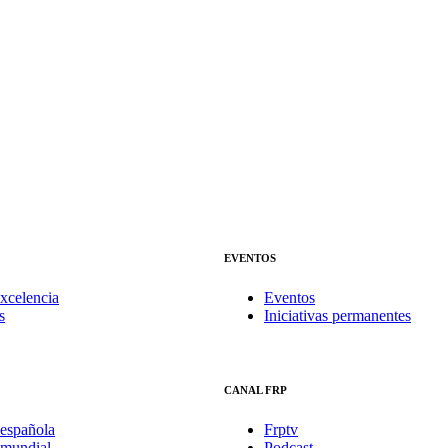
EVENTOS
xcelencia
Eventos
s
Iniciativas permanentes
CANAL FRP
española
Frptv
mundial
Podcast