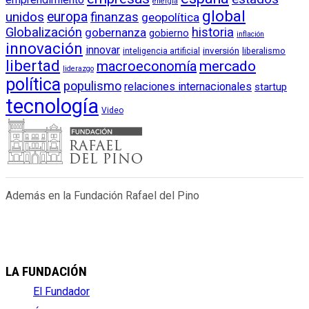
energía
global
unidos
europa
finanzas
geopolítica
Globalización
historia
gobernanza
gobierno
inflación
innovación
innovar
inversión
liberalismo
inteligencia artificial
libertad
macroeconomía
mercado
liderazgo
política
populismo
relaciones internacionales
startup
tecnología
Video
Además en la Fundación Rafael del Pino
LA FUNDACIÓN
El Fundador