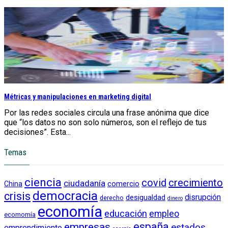
Métricas y manipulaciones en marketing digital
Por las redes sociales circula una frase anónima que dice
que “los datos no son solo números, son el reflejo de tus
decisiones”. Esta...
Temas
ciencia
crecimiento
covid
ciudadanía
China
comercio
democracia
crisis
disrupción
desigualdad
derecho
dinero
economía
educación
empleo
ecomomía
empresas
españa
estados
emprendimiento