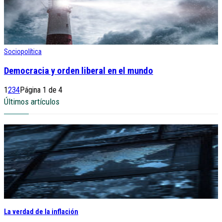
Sociopolítica
Democracia y orden liberal en el mundo
1
2
3
4
Página 1 de 4
Últimos artículos
La verdad de la inflación