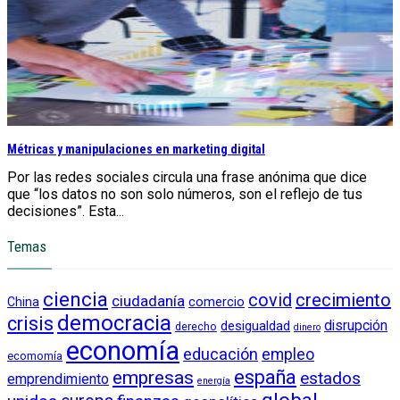
Métricas y manipulaciones en marketing digital
Por las redes sociales circula una frase anónima que dice
que “los datos no son solo números, son el reflejo de tus
decisiones”. Esta...
Temas
ciencia
crecimiento
covid
ciudadanía
China
comercio
democracia
crisis
disrupción
desigualdad
derecho
dinero
economía
educación
empleo
ecomomía
empresas
españa
estados
emprendimiento
energía