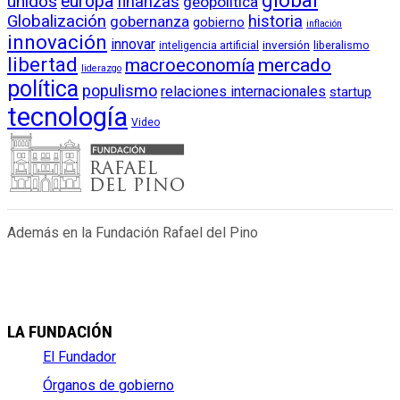
global
unidos
europa
finanzas
geopolítica
Globalización
historia
gobernanza
gobierno
inflación
innovación
innovar
inversión
liberalismo
inteligencia artificial
libertad
macroeconomía
mercado
liderazgo
política
populismo
relaciones internacionales
startup
tecnología
Video
Además en la Fundación Rafael del Pino
LA FUNDACIÓN
El Fundador
Órganos de gobierno