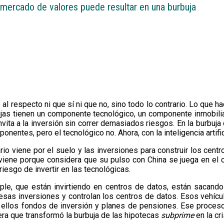
 mercado de valores puede resultar en una burbuja
 al respecto ni que sí ni que no, sino todo lo contrario. Lo que
ujas tienen un componente tecnológico, un componente inmobilia
nvita a la inversión sin correr demasiados riesgos. En la burbu
entes, pero el tecnológico no. Ahora, con la inteligencia artifi
iario viene por el suelo y las inversiones para construir los cent
iene porque considera que su pulso con China se juega en el c
iesgo de invertir en las tecnológicas.
e, que están invirtiendo en centros de datos, están sacando
n esas inversiones y controlan los centros de datos. Esos vehí
e ellos fondos de inversión y planes de pensiones. Ese proceso
iera que transformó la burbuja de las hipotecas
subprime
en la cri