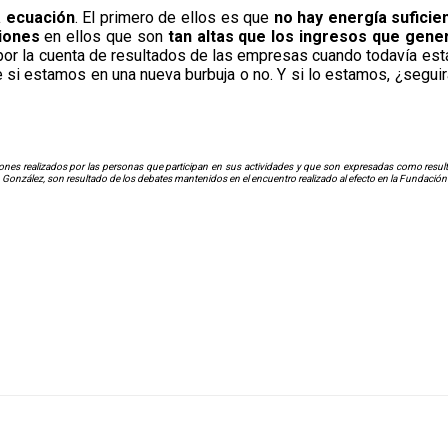
a ecuación
. El primero de ellos es que
no hay energía suficie
iones
en ellos que son
tan altas que los ingresos que gener
por la cuenta de resultados de las empresas cuando todavía est
 si estamos en una nueva burbuja o no. Y si lo estamos, ¿segui
nes realizados por las personas que participan en sus actividades y que son expresadas como resultad
. González, son resultado de los debates mantenidos en el encuentro realizado al efecto en la Fundación