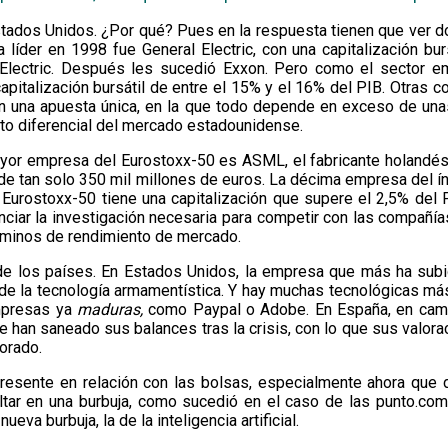
Estados Unidos. ¿Por qué? Pues en la respuesta tienen que ver 
íder en 1998 fue General Electric, con una capitalización bur
 Electric. Después les sucedió Exxon. Pero como el sector e
pitalización bursátil de entre el 15% y el 16% del PIB. Otras c
n una apuesta única, en la que todo depende en exceso de una
to diferencial del mercado estadounidense.
 mayor empresa del Eurostoxx-50 es ASML, el fabricante holandé
a, de tan solo 350 mil millones de euros. La décima empresa del í
Eurostoxx-50 tiene una capitalización que supere el 2,5% del PI
iar la investigación necesaria para competir con las compañí
rminos de rendimiento de mercado.
s de los países. En Estados Unidos, la empresa que más ha sub
y de la tecnología armamentística. Y hay muchas tecnológicas m
mpresas ya
maduras,
como Paypal o Adobe. En España, en cambi
e han saneado sus balances tras la crisis, con lo que sus valor
iorado.
esente en relación con las bolsas, especialmente ahora que d
tar en una burbuja, como sucedió en el caso de las punto.com
a burbuja, la de la inteligencia artificial.