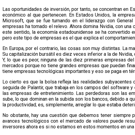
Las oportunidades de inversión, por tanto, se concentran en 
económico al que pertenecen. En Estados Unidos, la empresa l
Microsoft, que se fue turnando en el liderazgo con General
empresas ha tomado el relevo. Ahora domina Nvidia, con una ca
este sentido, la economía estadounidense se ha convertido e
pero este tipo de empresas es el que explica el comportamien
En Europa, por el contrario, las cosas son muy distintas. La
Su capitalización bursátil es diez veces inferior a la de Nvidi
Y, lo que es peor, ninguna de las diez primeras empresas del 
mercados porque no tiene grandes empresas que puedan financ
tiene empresas tecnológicas importantes y eso se paga en té
Lo cierto es que la bolsa refleja las realidades subyacente
seguida de Palantir, que trabaja en los campos del software 
las empresas de entretenimiento. Las perdedoras son las e
sube, lo que dominan en la subida son los bancos, debido a qu
la productividad; es, simplemente, arreglar lo que estaba deter
No obstante, hay una cuestión que debemos tener siempre pr
avances tecnológicos con el mercado de valores puede resul
inversores ahora es si no estamos en estos momentos en una nuev