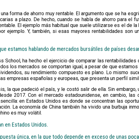
es una forma de ahorro muy rentable. El argumento que se ha es
arias a plazo. De hecho, cuando se habla de ahorro para el futur
rentable. El ejemplo más habitual que suele utilizarse es el de l
por ejemplo. Y, también, si esas mayores rentabilidades son 
 que estamos hablando de mercados bursátiles de países desa
ss School, ha hecho el ejercicio de comparar las rentabilidade
todos los mercados se comportan igual, a pesar de que estamos
 dividendos, su rendimiento compuesto es plano. Lo mismo suc
las empresas españolas y europeas, que presenta un perfil simil
sis, la que padeció el país, y le costó salir de ella. Sin embarg
 desde 2017. Con el mercado estadounidense, en cambio, las 
 sencilla: en Estados Unidos es donde se concentran las oport
ación. La economía de China también ha vivido una burbuja inmo
hino es muy volátil.
an en Estados Unidos.
puesta única, en la que todo depende en exceso de unas poca