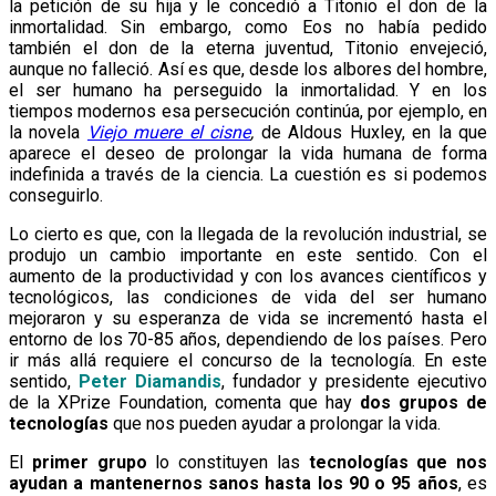
la petición de su hija y le concedió a Titonio el don de la
inmortalidad. Sin embargo, como Eos no había pedido
también el don de la eterna juventud, Titonio envejeció,
aunque no falleció. Así es que, desde los albores del hombre,
el ser humano ha perseguido la inmortalidad. Y en los
tiempos modernos esa persecución continúa, por ejemplo, en
la novela
Viejo muere el cisne
,
de Aldous Huxley, en la que
aparece el deseo de prolongar la vida humana de forma
indefinida a través de la ciencia. La cuestión es si podemos
conseguirlo.
Lo cierto es que, con la llegada de la revolución industrial, se
produjo un cambio importante en este sentido. Con el
aumento de la productividad y con los avances científicos y
tecnológicos, las condiciones de vida del ser humano
mejoraron y su esperanza de vida se incrementó hasta el
entorno de los 70-85 años, dependiendo de los países. Pero
ir más allá requiere el concurso de la tecnología. En este
sentido,
Peter Diamandis
, fundador y presidente ejecutivo
de la XPrize Foundation, comenta que hay
dos grupos de
tecnologías
que nos pueden ayudar a prolongar la vida.
El
primer grupo
lo constituyen las
tecnologías que nos
ayudan a mantenernos sanos hasta los 90 o 95 años
, es