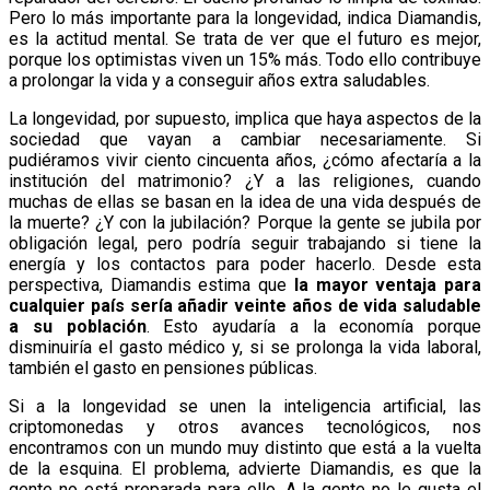
Pero lo más importante para la longevidad, indica Diamandis,
es la actitud mental. Se trata de ver que el futuro es mejor,
porque los optimistas viven un 15% más. Todo ello contribuye
a prolongar la vida y a conseguir años extra saludables.
La longevidad, por supuesto, implica que haya aspectos de la
sociedad que vayan a cambiar necesariamente. Si
pudiéramos vivir ciento cincuenta años, ¿cómo afectaría a la
institución del matrimonio? ¿Y a las religiones, cuando
muchas de ellas se basan en la idea de una vida después de
la muerte? ¿Y con la jubilación? Porque la gente se jubila por
obligación legal, pero podría seguir trabajando si tiene la
energía y los contactos para poder hacerlo. Desde esta
perspectiva, Diamandis estima que
la mayor ventaja para
cualquier país sería añadir veinte años de vida saludable
a su población
. Esto ayudaría a la economía porque
disminuiría el gasto médico y, si se prolonga la vida laboral,
también el gasto en pensiones públicas.
Si a la longevidad se unen la inteligencia artificial, las
criptomonedas y otros avances tecnológicos, nos
encontramos con un mundo muy distinto que está a la vuelta
de la esquina. El problema, advierte Diamandis, es que la
gente no está preparada para ello. A la gente no le gusta el