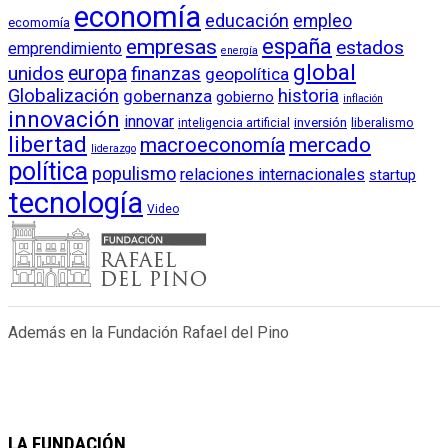
economía
educación
empleo
ecomomía
empresas
españa
estados
emprendimiento
energía
global
unidos
europa
finanzas
geopolítica
Globalización
historia
gobernanza
gobierno
inflación
innovación
innovar
inversión
liberalismo
inteligencia artificial
libertad
macroeconomía
mercado
liderazgo
política
populismo
relaciones internacionales
startup
tecnología
Video
Además en la Fundación Rafael del Pino
LA FUNDACIÓN