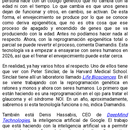
persona nace con un código genético que no cambia con la
edad ni con el tiempo. Lo que cambia es que unos genes
dejan de funcionar y otros, en cambio, se activan. De esta
forma, el envejecimiento se produce por lo que se conoce
como deriva epigenética, que no es otra cosa que ese
proceso de apagado y encendido de genes que se va
produciendo con la edad. Antes no podíamos hacer nada al
respecto. Ahora, con la reprogramación epigenética total o
parcial se puede revertir el proceso, comenta Diamandis. Esta
tecnología va a empezar a ensayarse con seres humanos en
2026, así que el frenar el envejecimiento puede estar cerca.
En realidad, ya hay varios hitos al respecto. Uno de ellos tiene
que ver con Peter Sinclair, de la Harvard Medical School.
Sinclair tiene allí un laboratorio llamado
Life Biosciences
. En él
se viene trabajando con la reprogramación genética en
ratones y monos y ahora con seres humanos. Lo primero que
están haciendo es una reprogramación en el ojo para tratar el
glaucoma y el síndrome NOI. En un año, aproximadamente,
sabremos si esta tecnología funciona o no, indica Diamandis.
También está Denis Hassabis, CEO de
DeepMind
Technologies
, la inteligencia artificial de Google. El trabajo
que está haciendo con la inteligencia artificial va a permitir