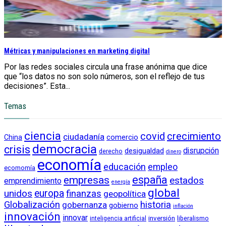
Métricas y manipulaciones en marketing digital
Por las redes sociales circula una frase anónima que dice
que “los datos no son solo números, son el reflejo de tus
decisiones”. Esta...
Temas
ciencia
crecimiento
covid
ciudadanía
China
comercio
democracia
crisis
disrupción
desigualdad
derecho
dinero
economía
educación
empleo
ecomomía
empresas
españa
estados
emprendimiento
energía
global
unidos
europa
finanzas
geopolítica
Globalización
historia
gobernanza
gobierno
inflación
innovación
innovar
inversión
liberalismo
inteligencia artificial