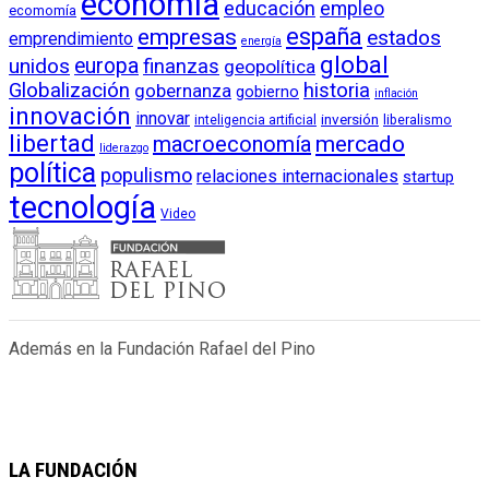
economía
educación
empleo
ecomomía
empresas
españa
estados
emprendimiento
energía
global
unidos
europa
finanzas
geopolítica
Globalización
historia
gobernanza
gobierno
inflación
innovación
innovar
inversión
liberalismo
inteligencia artificial
libertad
macroeconomía
mercado
liderazgo
política
populismo
relaciones internacionales
startup
tecnología
Video
Además en la Fundación Rafael del Pino
LA FUNDACIÓN