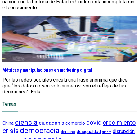
nación que la historia de Estados Unidos está incompleta sin
el conocimiento...
Métricas y manipulaciones en marketing digital
Por las redes sociales circula una frase anónima que dice
que “los datos no son solo números, son el reflejo de tus
decisiones”. Esta...
Temas
ciencia
crecimiento
covid
ciudadanía
China
comercio
democracia
crisis
disrupción
desigualdad
derecho
dinero