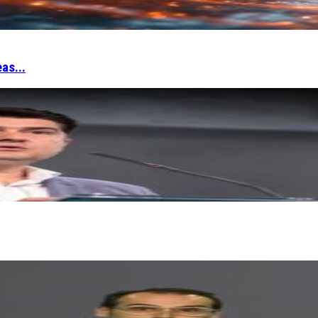
as...