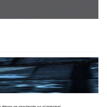
ero en circulación es el principal...