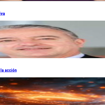
iva
 la acción