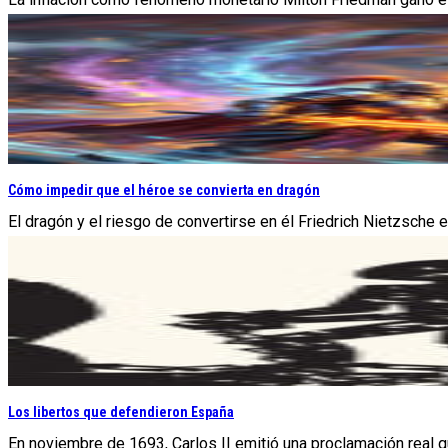
Cómo impedir que el héroe se convierta en dragón
El dragón y el riesgo de convertirse en él Friedrich Nietzsche 
Los libertos que defendieron España
En noviembre de 1693, Carlos II emitió una proclamación real que