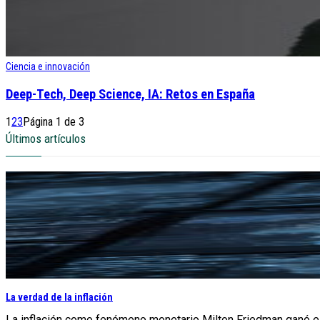
Ciencia e innovación
Deep-Tech, Deep Science, IA: Retos en España
1
2
3
Página 1 de 3
Últimos artículos
La verdad de la inflación
La inflación como fenómeno monetario Milton Friedman ganó el 