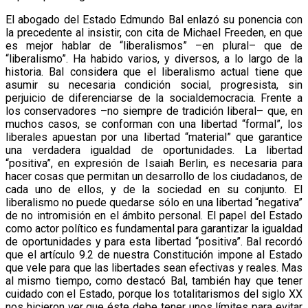
El abogado del Estado Edmundo Bal enlazó su ponencia con
la precedente al insistir, con cita de Michael Freeden, en que
es mejor hablar de “liberalismos” –en plural– que de
“liberalismo”. Ha habido varios, y diversos, a lo largo de la
historia. Bal considera que el liberalismo actual tiene que
asumir su necesaria condición social, progresista, sin
perjuicio de diferenciarse de la socialdemocracia. Frente a
los conservadores –no siempre de tradición liberal– que, en
muchos casos, se conforman con una libertad “formal”, los
liberales apuestan por una libertad “material” que garantice
una verdadera igualdad de oportunidades. La libertad
“positiva”, en expresión de Isaiah Berlin, es necesaria para
hacer cosas que permitan un desarrollo de los ciudadanos, de
cada uno de ellos, y de la sociedad en su conjunto. El
liberalismo no puede quedarse sólo en una libertad “negativa”
de no intromisión en el ámbito personal. El papel del Estado
como actor político es fundamental para garantizar la igualdad
de oportunidades y para esta libertad “positiva”. Bal recordó
que el artículo 9.2 de nuestra Constitución impone al Estado
que vele para que las libertades sean efectivas y reales. Mas
al mismo tiempo, como destacó Bal, también hay que tener
cuidado con el Estado, porque los totalitarismos del siglo XX
nos hicieron ver que éste debe tener unos límites para evitar