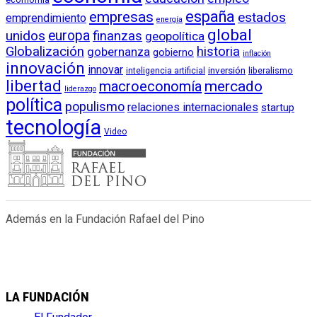
empresas
españa
estados
emprendimiento
energía
global
unidos
europa
finanzas
geopolítica
Globalización
historia
gobernanza
gobierno
inflación
innovación
innovar
inversión
liberalismo
inteligencia artificial
libertad
macroeconomía
mercado
liderazgo
política
populismo
relaciones internacionales
startup
tecnología
Video
Además en la Fundación Rafael del Pino
LA FUNDACIÓN