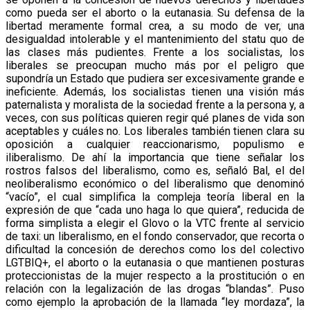
como pueda ser el aborto o la eutanasia. Su defensa de la
libertad meramente formal crea, a su modo de ver, una
desigualdad intolerable y el mantenimiento del statu quo de
las clases más pudientes. Frente a los socialistas, los
liberales se preocupan mucho más por el peligro que
supondría un Estado que pudiera ser excesivamente grande e
ineficiente. Además, los socialistas tienen una visión más
paternalista y moralista de la sociedad frente a la persona y, a
veces, con sus políticas quieren regir qué planes de vida son
aceptables y cuáles no. Los liberales también tienen clara su
oposición a cualquier reaccionarismo, populismo e
iliberalismo. De ahí la importancia que tiene señalar los
rostros falsos del liberalismo, como es, señaló Bal, el del
neoliberalismo económico o del liberalismo que denominó
“vacío”, el cual simplifica la compleja teoría liberal en la
expresión de que “cada uno haga lo que quiera”, reducida de
forma simplista a elegir el Glovo o la VTC frente al servicio
de taxi: un liberalismo, en el fondo conservador, que recorta o
dificultad la concesión de derechos como los del colectivo
LGTBIQ+, el aborto o la eutanasia o que mantienen posturas
proteccionistas de la mujer respecto a la prostitución o en
relación con la legalización de las drogas “blandas”. Puso
como ejemplo la aprobación de la llamada “ley mordaza”, la