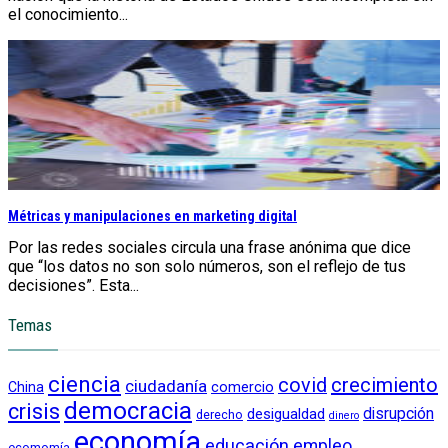
el conocimiento...
Métricas y manipulaciones en marketing digital
Por las redes sociales circula una frase anónima que dice
que “los datos no son solo números, son el reflejo de tus
decisiones”. Esta...
Temas
ciencia
crecimiento
covid
ciudadanía
China
comercio
democracia
crisis
disrupción
desigualdad
derecho
dinero
economía
educación
empleo
ecomomía