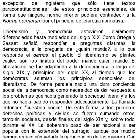
excepción de Inglaterra que sólo tiene textos
paraconstitucionales– de estos principios esenciales, de
forma que ninguna norma inferior pudiera contradecir a la
Norma normarum
por el principio de jerarquía normativa.
Liberalismo y democracia estuvieron claramente
diferenciados hasta mediados del siglo XIX. Como Ortega y
Gasset señaló, respondían a preguntas distintas: la
democracia, a la pregunta de ¿quién manda?, a lo que
responde el
demos
, el pueblo. El liberalismo se plantea
cuáles son los límites del poder mande quien mande. El
liberalismo se fue adaptando a la democracia a lo largo del
siglo XIX y principios del siglo XX, al tiempo que los
demócratas asumían los principios esenciales del
liberalismo. De forma paralela nació una clara conciencia
social de la democracia como necesidad de dar respuesta a
los problemas que había generado la sociedad liberal y a los
que no había sabido responder adecuadamente. La llamada
entonces “cuestión social”. De esta forma, a los primeros
derechos políticos y civiles se fueron sumando otros,
también sociales, desde finales del siglo XIX y, sobre todo,
durante el XX. La soberanía pasó de ser nacional a ser
popular con la extensión del sufragio, aunque por mucho
tiempo estuvo aún vetada la participación de las mujeres. Con