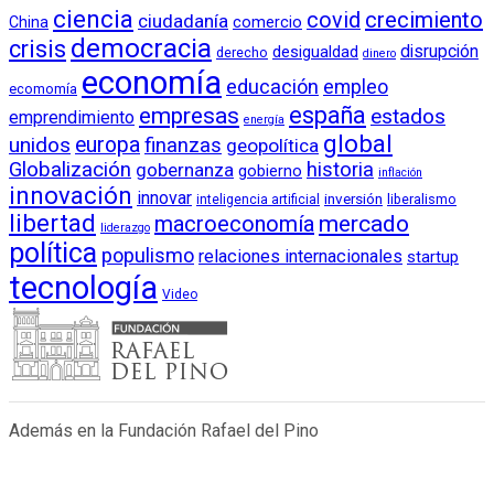
ciencia
crecimiento
covid
ciudadanía
China
comercio
democracia
crisis
disrupción
desigualdad
derecho
dinero
economía
educación
empleo
ecomomía
empresas
españa
estados
emprendimiento
energía
global
unidos
europa
finanzas
geopolítica
Globalización
historia
gobernanza
gobierno
inflación
innovación
innovar
inversión
liberalismo
inteligencia artificial
libertad
macroeconomía
mercado
liderazgo
política
populismo
relaciones internacionales
startup
tecnología
Video
Además en la Fundación Rafael del Pino