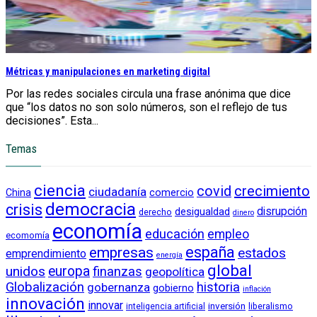
Métricas y manipulaciones en marketing digital
Por las redes sociales circula una frase anónima que dice
que “los datos no son solo números, son el reflejo de tus
decisiones”. Esta...
Temas
ciencia
crecimiento
covid
ciudadanía
China
comercio
democracia
crisis
disrupción
desigualdad
derecho
dinero
economía
educación
empleo
ecomomía
empresas
españa
estados
emprendimiento
energía
global
unidos
europa
finanzas
geopolítica
Globalización
historia
gobernanza
gobierno
inflación
innovación
innovar
inversión
liberalismo
inteligencia artificial