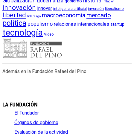
Globalización
historia
gobernanza
gobierno
inflación
innovación
innovar
inversión
liberalismo
inteligencia artificial
libertad
macroeconomía
mercado
liderazgo
política
populismo
relaciones internacionales
startup
tecnología
Video
Además en la Fundación Rafael del Pino
LA FUNDACIÓN
El Fundador
Órganos de gobierno
Evaluación de la actividad