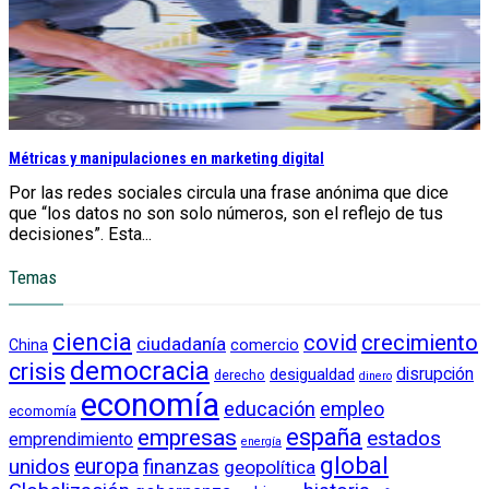
Métricas y manipulaciones en marketing digital
Por las redes sociales circula una frase anónima que dice
que “los datos no son solo números, son el reflejo de tus
decisiones”. Esta...
Temas
ciencia
crecimiento
covid
ciudadanía
China
comercio
democracia
crisis
disrupción
desigualdad
derecho
dinero
economía
educación
empleo
ecomomía
empresas
españa
estados
emprendimiento
energía
global
unidos
europa
finanzas
geopolítica