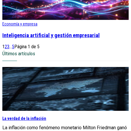
Economía y empresa
Inteligencia artificial y gestión empresarial
1
2
3
...
5
Página 1 de 5
Últimos artículos
La verdad de la inflación
La inflación como fenómeno monetario Milton Friedman ganó