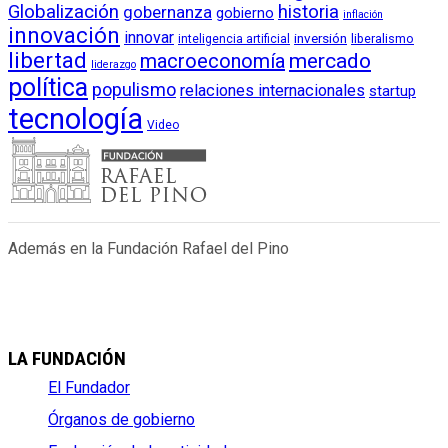
Globalización
historia
gobernanza
gobierno
inflación
innovación
innovar
inversión
liberalismo
inteligencia artificial
libertad
macroeconomía
mercado
liderazgo
política
populismo
relaciones internacionales
startup
tecnología
Video
Además en la Fundación Rafael del Pino
LA FUNDACIÓN
El Fundador
Órganos de gobierno