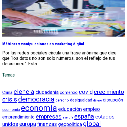
Métricas y manipulaciones en marketing digital
Por las redes sociales circula una frase anónima que dice
que “los datos no son solo números, son el reflejo de tus
decisiones”. Esta...
Temas
ciencia
crecimiento
covid
ciudadanía
China
comercio
democracia
crisis
disrupción
desigualdad
derecho
dinero
economía
educación
empleo
ecomomía
empresas
españa
estados
emprendimiento
energía
global
unidos
europa
finanzas
geopolítica