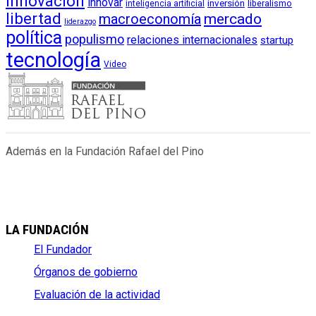
innovación
innovar
inversión
liberalismo
inteligencia artificial
libertad
macroeconomía
mercado
liderazgo
política
populismo
relaciones internacionales
startup
tecnología
Video
Además en la Fundación Rafael del Pino
LA FUNDACIÓN
El Fundador
Órganos de gobierno
Evaluación de la actividad