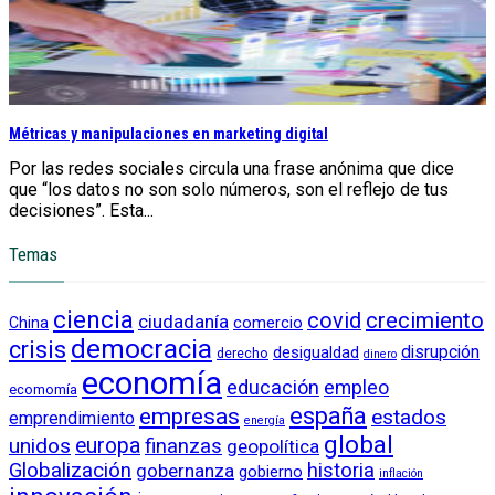
Métricas y manipulaciones en marketing digital
Por las redes sociales circula una frase anónima que dice
que “los datos no son solo números, son el reflejo de tus
decisiones”. Esta...
Temas
ciencia
crecimiento
covid
ciudadanía
China
comercio
democracia
crisis
disrupción
desigualdad
derecho
dinero
economía
educación
empleo
ecomomía
empresas
españa
estados
emprendimiento
energía
global
unidos
europa
finanzas
geopolítica
Globalización
historia
gobernanza
gobierno
inflación