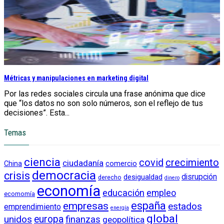
Métricas y manipulaciones en marketing digital
Por las redes sociales circula una frase anónima que dice
que “los datos no son solo números, son el reflejo de tus
decisiones”. Esta...
Temas
ciencia
crecimiento
covid
ciudadanía
China
comercio
democracia
crisis
disrupción
desigualdad
derecho
dinero
economía
educación
empleo
ecomomía
empresas
españa
estados
emprendimiento
energía
global
unidos
europa
finanzas
geopolítica