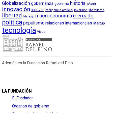
Globalización
historia
gobernanza
gobierno
inflación
innovación
innovar
inversión
liberalismo
inteligencia artificial
libertad
macroeconomía
mercado
liderazgo
política
populismo
relaciones internacionales
startup
tecnología
Video
Además en la Fundación Rafael del Pino
LA FUNDACIÓN
El Fundador
Órganos de gobierno