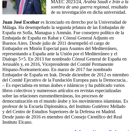
MAEC 2023/24,
Arabia Saudí e Irán a la
sombra de una guerra regional
, resultado
de su investigación en dicha universidad.
Juan José Escobar
es licenciado en derecho por la Universidad de
Málaga. Ha desempeñado la segunda jefatura de las Embajadas de
España en Sofía, Managua y Ammán. Fue consejero político de la
Embajada de España en Rabat y Cónsul General Adjunto en
Buenos Aires. Desde julio de 2011 desempeñó el cargo de
Embajador en Misión Especial para Asuntos del Mediterráneo,
representando a España ante la Unión por el Mediterráneo y el
Dialogo 5+5. En 2013 fue nombrado Cónsul General de España en
Jerusalén y, en 2016, Vicepresidente del Comité Permanente
Hispano-Norteamericano. En marzo de 2017 fue nombrado
Embajador de España en Irak. Desde diciembre de 2012 es miembro
del Comité Ejecutivo de la Fundación Europea para la Democracia..
– Es especialista en temas árabes e islámicos y ha publicado varios
libros colectivos y numerosos artículos en revistas especializadas
sobre las relaciones euromediterráneas, los procesos de
democratización en el mundo árabe y los movimientos islamistas. Es
profesor de la Escuela Diplomática, del Instituto Gutiérrez Mellado
y del Centro de Estudios Superiores de la Defensa en Madrid.
Desde junio de 2016 es miembro del Consejo Científico del Real
Instituto Elcano.