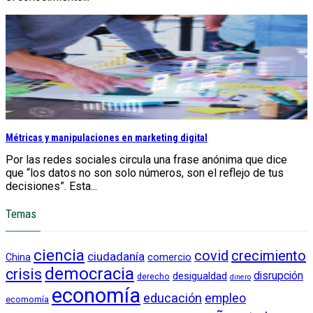
Métricas y manipulaciones en marketing digital
Por las redes sociales circula una frase anónima que dice
que “los datos no son solo números, son el reflejo de tus
decisiones”. Esta...
Temas
ciencia
crecimiento
covid
ciudadanía
China
comercio
democracia
crisis
disrupción
desigualdad
derecho
dinero
economía
educación
empleo
ecomomía