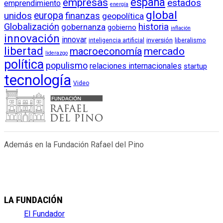
empresas
españa
estados
emprendimiento
energía
global
unidos
europa
finanzas
geopolítica
Globalización
historia
gobernanza
gobierno
inflación
innovación
innovar
inversión
liberalismo
inteligencia artificial
libertad
macroeconomía
mercado
liderazgo
política
populismo
relaciones internacionales
startup
tecnología
Video
Además en la Fundación Rafael del Pino
LA FUNDACIÓN
El Fundador