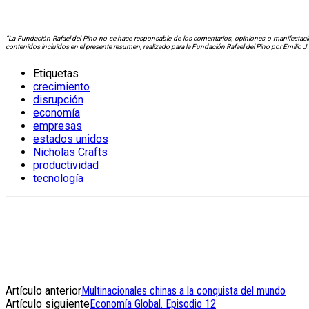
“La Fundación Rafael del Pino no se hace responsable de los comentarios, opiniones o manifestacio
contenidos incluidos en el presente resumen, realizado para la Fundación Rafael del Pino por Emilio J
Etiquetas
crecimiento
disrupción
economía
empresas
estados unidos
Nicholas Crafts
productividad
tecnología
Artículo anterior
Multinacionales chinas a la conquista del mundo
Artículo siguiente
Economía Global. Episodio 12