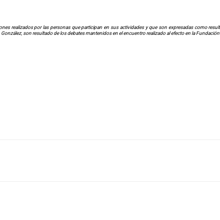
nes realizados por las personas que participan en sus actividades y que son expresadas como resultad
. González, son resultado de los debates mantenidos en el encuentro realizado al efecto en la Fundación