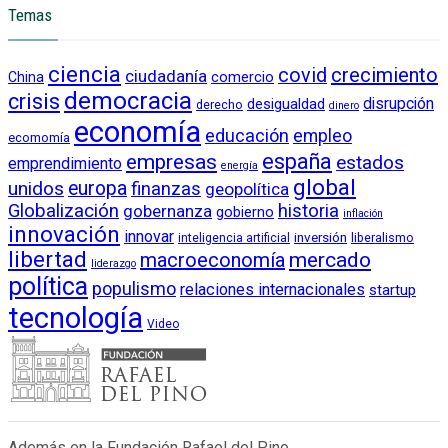
Temas
ciencia
crecimiento
covid
ciudadanía
China
comercio
democracia
crisis
disrupción
desigualdad
derecho
dinero
economía
educación
empleo
ecomomía
empresas
españa
estados
emprendimiento
energía
global
unidos
europa
finanzas
geopolítica
Globalización
historia
gobernanza
gobierno
inflación
innovación
innovar
inversión
liberalismo
inteligencia artificial
libertad
macroeconomía
mercado
liderazgo
política
populismo
relaciones internacionales
startup
tecnología
Video
Además en la Fundación Rafael del Pino