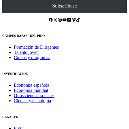
Subscríbase
Facebook
X
Instagram
YouTube
LinkedIn
Vimeo
TikTok
CAMPUS RAFAEL DEL PINO
Formación de Dirigentes
Talento joven
Cursos y programas
INVESTIGACIÓN
Economía española
Economía mundial
Otras ciencias sociales
Ciencia y tecnología
CANAL FRP
Frptv