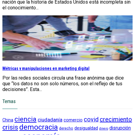
nación que la historia de Estados Unidos está incompleta sin
el conocimiento...
Métricas y manipulaciones en marketing digital
Por las redes sociales circula una frase anónima que dice
que “los datos no son solo números, son el reflejo de tus
decisiones”. Esta...
Temas
ciencia
crecimiento
covid
ciudadanía
China
comercio
democracia
crisis
disrupción
desigualdad
derecho
dinero