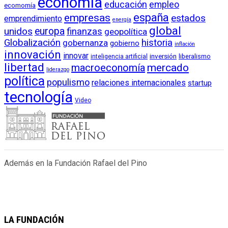
economía
educación
empleo
ecomomía
empresas
españa
estados
emprendimiento
energía
global
unidos
europa
finanzas
geopolítica
Globalización
historia
gobernanza
gobierno
inflación
innovación
innovar
inversión
liberalismo
inteligencia artificial
libertad
macroeconomía
mercado
liderazgo
política
populismo
relaciones internacionales
startup
tecnología
Video
Además en la Fundación Rafael del Pino
LA FUNDACIÓN