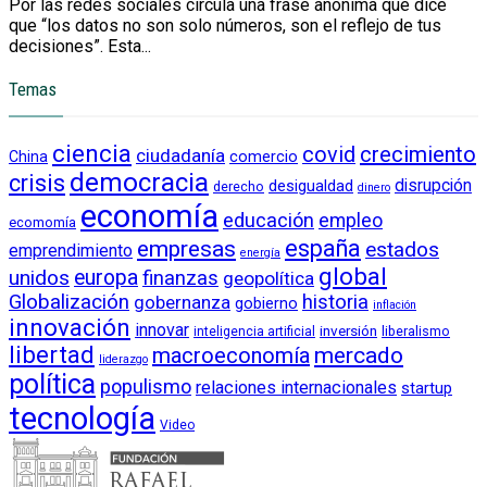
Por las redes sociales circula una frase anónima que dice
que “los datos no son solo números, son el reflejo de tus
decisiones”. Esta...
Temas
ciencia
crecimiento
covid
ciudadanía
China
comercio
democracia
crisis
disrupción
desigualdad
derecho
dinero
economía
educación
empleo
ecomomía
empresas
españa
estados
emprendimiento
energía
global
unidos
europa
finanzas
geopolítica
Globalización
historia
gobernanza
gobierno
inflación
innovación
innovar
inversión
liberalismo
inteligencia artificial
libertad
macroeconomía
mercado
liderazgo
política
populismo
relaciones internacionales
startup
tecnología
Video