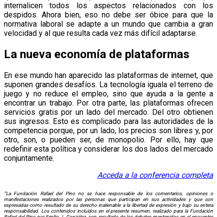
internalicen todos los aspectos relacionados con los
despidos. Ahora bien, eso no debe ser óbice para que la
normativa laboral se adapte a un mundo que cambia a gran
velocidad y al que resulta cada vez más difícil adaptarse.
La nueva economía de plataformas
En ese mundo han aparecido las plataformas de internet, que
suponen grandes desafíos. La tecnología iguala el terreno de
juego y no reduce el empleo, sino que ayuda a la gente a
encontrar un trabajo. Por otra parte, las plataformas ofrecen
servicios gratis por un lado del mercado. Del otro obtienen
sus ingresos. Esto es complicado para las autoridades de la
competencia porque, por un lado, los precios son libres y, por
otro, son, o pueden ser, de monopolio. Por ello, hay que
redefinir esta política y considerar los dos lados del mercado
conjuntamente.
Acceda a la conferencia completa
“La Fundación Rafael del Pino no se hace responsable de los comentarios, opiniones o
manifestaciones realizados por las personas que participan en sus actividades y que son
expresadas como resultado de su derecho inalienable a la libertad de expresión y bajo su entera
responsabilidad. Los contenidos incluidos en el presente resumen, realizado para la Fundación
Rafael del Pino por Emilio J. González, son resultado de los debates mantenidos en el encuentro