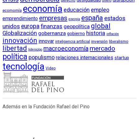
disrupción
desigualdad
derecho
dinero
economía
educación
empleo
ecomomía
empresas
españa
estados
emprendimiento
energía
global
unidos
europa
finanzas
geopolítica
Globalización
historia
gobernanza
gobierno
inflación
innovación
innovar
inversión
liberalismo
inteligencia artificial
libertad
macroeconomía
mercado
liderazgo
política
populismo
relaciones internacionales
startup
tecnología
Video
Además en la Fundación Rafael del Pino