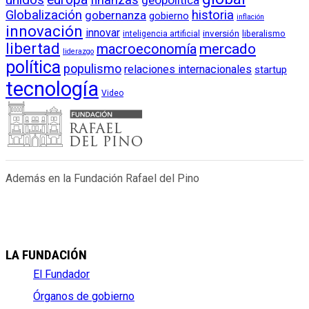
finanzas
geopolítica
Globalización
historia
gobernanza
gobierno
inflación
innovación
innovar
inversión
liberalismo
inteligencia artificial
libertad
macroeconomía
mercado
liderazgo
política
populismo
relaciones internacionales
startup
tecnología
Video
Además en la Fundación Rafael del Pino
LA FUNDACIÓN
El Fundador
Órganos de gobierno