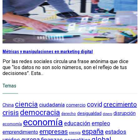
Métricas y manipulaciones en marketing digital
Por las redes sociales circula una frase anónima que dice
que “los datos no son solo números, son el reflejo de tus
decisiones”. Esta...
Temas
ciencia
crecimiento
covid
ciudadanía
China
comercio
democracia
crisis
disrupción
desigualdad
derecho
dinero
economía
educación
empleo
ecomomía
empresas
españa
estados
emprendimiento
energía
global
unidos
europa