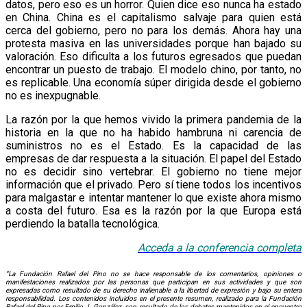
datos, pero eso es un horror. Quien dice eso nunca ha estado
en China. China es el capitalismo salvaje para quien está
cerca del gobierno, pero no para los demás. Ahora hay una
protesta masiva en las universidades porque han bajado su
valoración. Eso dificulta a los futuros egresados que puedan
encontrar un puesto de trabajo. El modelo chino, por tanto, no
es replicable. Una economía súper dirigida desde el gobierno
no es inexpugnable.
La razón por la que hemos vivido la primera pandemia de la
historia en la que no ha habido hambruna ni carencia de
suministros no es el Estado. Es la capacidad de las
empresas de dar respuesta a la situación. El papel del Estado
no es decidir sino vertebrar. El gobierno no tiene mejor
información que el privado. Pero sí tiene todos los incentivos
para malgastar e intentar mantener lo que existe ahora mismo
a costa del futuro. Esa es la razón por la que Europa está
perdiendo la batalla tecnológica.
Acceda a la conf
e
rencia
completa
“La Fundación Rafael del Pino no se hace responsable de los comentarios, opiniones o
manifestaciones realizados por las personas que participan en sus actividades y que son
expresadas como resultado de su derecho inalienable a la libertad de expresión y bajo su entera
responsabilidad. Los contenidos incluidos en el presente resumen, realizado para la Fundación
Rafael del Pino por Emilio J. González, son resultado de los debates mantenidos en el encuentro