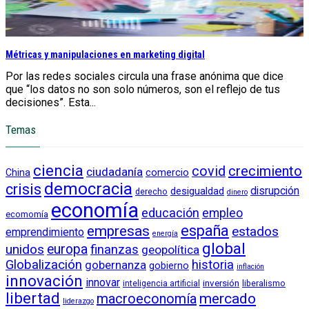
Métricas y manipulaciones en marketing digital
Por las redes sociales circula una frase anónima que dice
que “los datos no son solo números, son el reflejo de tus
decisiones”. Esta...
Temas
ciencia
crecimiento
covid
ciudadanía
China
comercio
democracia
crisis
disrupción
desigualdad
derecho
dinero
economía
educación
empleo
ecomomía
empresas
españa
estados
emprendimiento
energía
global
unidos
europa
finanzas
geopolítica
Globalización
historia
gobernanza
gobierno
inflación
innovación
innovar
inversión
liberalismo
inteligencia artificial
libertad
macroeconomía
mercado
liderazgo