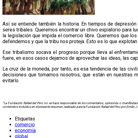
Así se entiende también la historia. En tiempos de depresi
seres tribales. Queremos encontrar un chivo expiatorio para lu
la legislación que impida el comercio libre. Queremos que lo
defendernos y que la tribu nos proteja. Esto es lo que explotan
Ese tribalismo socava el progreso porque lleva al enfrentam
fuere, en esos casos dejamos de aprovechar las ideas, las capa
La cruz de la moneda, por tanto, es esa tendencia de las civili
decisiones que tomamos nosotros, que están en nuestras mano
evitarlo.
“La Fundación Rafael del Pino no se hace responsable de los comentarios, opiniones o manifestacio
contenidos incluidos en el presente resumen, realizado para la Fundación Rafael del Pino por Emilio J
Etiquetas
comercio
economía
global