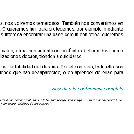
mias, nos volvemos temerosos. También nos convertimos en
os. O queremos huir para protegernos, por ejemplo, mediante
nos interesa encontrar una base común con otros; queremos
ciales, otras son auténticos conflictos bélicos. Sea como
lizaciones decaen, tienden a suicidarse.
er la fatalidad del destino. Por el contrario, todo ello son
ciones que han desaparecido, o en aprender de ellas para
Acceda a la conf
e
rencia
completa
o de su derecho inalienable a la libertad de expresión y bajo su entera responsabilidad. Los
 y son responsabilidad de sus autores.”