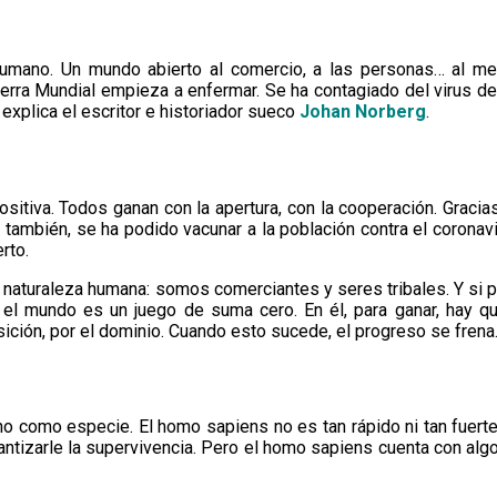
umano. Un mundo abierto al comercio, a las personas… al me
uerra Mundial empieza a enfermar. Se ha contagiado del virus d
 explica el escritor e historiador sueco
Johan Norberg
.
itiva. Todos ganan con la apertura, con la cooperación. Gracias
 también, se ha podido vacunar a la población contra el corona
rto.
la naturaleza humana: somos comerciantes y seres tribales. Y si 
 el mundo es un juego de suma cero. En él, para ganar, hay q
ición, por el dominio. Cuando esto sucede, el progreso se frena
ano como especie. El homo sapiens no es tan rápido ni tan fuer
antizarle la supervivencia. Pero el homo sapiens cuenta con alg