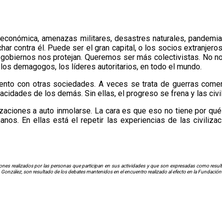
ón económica, amenazas militares, desastres naturales, pande
char contra él. Puede ser el gran capital, o los socios extranjer
s gobiernos nos protejan. Queremos ser más colectivistas. No 
 los demagogos, los líderes autoritarios, en todo el mundo.
iento con otras sociedades. A veces se trata de guerras comer
cidades de los demás. Sin ellas, el progreso se frena y las civi
zaciones a auto inmolarse. La cara es que eso no tiene por qué s
s. En ellas está el repetir las experiencias de las civiliza
nes realizados por las personas que participan en sus actividades y que son expresadas como resultad
. González, son resultado de los debates mantenidos en el encuentro realizado al efecto en la Fundación