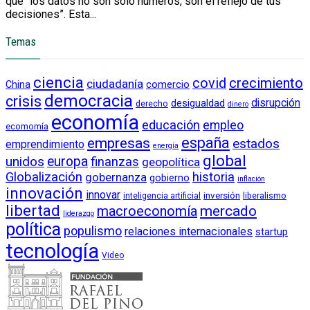
que “los datos no son solo números, son el reflejo de tus
decisiones”. Esta...
Temas
ciencia
crecimiento
covid
ciudadanía
China
comercio
democracia
crisis
disrupción
desigualdad
derecho
dinero
economía
educación
empleo
ecomomía
empresas
españa
estados
emprendimiento
energía
global
unidos
europa
finanzas
geopolítica
Globalización
historia
gobernanza
gobierno
inflación
innovación
innovar
inversión
liberalismo
inteligencia artificial
libertad
macroeconomía
mercado
liderazgo
política
populismo
relaciones internacionales
startup
tecnología
Video