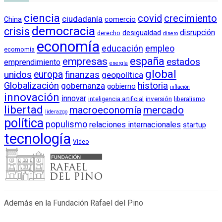
ciencia
crecimiento
covid
ciudadanía
China
comercio
democracia
crisis
disrupción
desigualdad
derecho
dinero
economía
educación
empleo
ecomomía
empresas
españa
estados
emprendimiento
energía
global
unidos
europa
finanzas
geopolítica
Globalización
historia
gobernanza
gobierno
inflación
innovación
innovar
inversión
liberalismo
inteligencia artificial
libertad
macroeconomía
mercado
liderazgo
política
populismo
relaciones internacionales
startup
tecnología
Video
Además en la Fundación Rafael del Pino