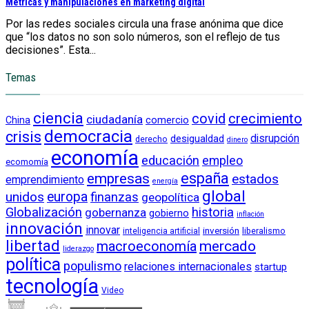
Métricas y manipulaciones en marketing digital
Por las redes sociales circula una frase anónima que dice
que “los datos no son solo números, son el reflejo de tus
decisiones”. Esta...
Temas
ciencia
crecimiento
covid
ciudadanía
China
comercio
democracia
crisis
disrupción
desigualdad
derecho
dinero
economía
educación
empleo
ecomomía
empresas
españa
estados
emprendimiento
energía
global
unidos
europa
finanzas
geopolítica
Globalización
historia
gobernanza
gobierno
inflación
innovación
innovar
inversión
liberalismo
inteligencia artificial
libertad
macroeconomía
mercado
liderazgo
política
populismo
relaciones internacionales
startup
tecnología
Video