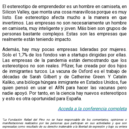
El estereotipo de emprendedor es un hombre en camiseta, en
Silicon Valley, que monta una cosa maravillosa porque es muy
listo. Ese estereotipo afecta mucho a la manera en que
invertimos. Las empresas no son necesariamente un hombre
en camiseta, muy inteligente y joven. Más bien son grupos de
personas bastante complejos. Estas son las empresas que
realmente están teniendo impacto.
Además, hay muy pocas empresas lideradas por mujeres.
Solo el 1,7% de los fondos van a startups dirigidas por ellas.
Las empresas de la pandemia están demostrando que los
estereotipos no son reales. Pfizer, fue creada por dos hijos
de inmigrantes turcos. La vacuna de Oxford es el trabajo de
décadas de Sarah Gilbert y de Catherine Green. Y Catalin
Kaliko, una bióloga húngara inmigrante en Estados Unidos, fue
quien pensó en usar el ARN para hacer las vacunas pero
nadie apoyó. Por tanto, en la ciencia hay nuevos estereotipos
y esto es otra oportunidad para España.
Acceda a la conf
e
rencia
completa
“La Fundación Rafael del Pino no se hace responsable de los comentarios, opiniones o
manifestaciones realizados por las personas que participan en sus actividades y que son
expresadas como resultado de su derecho inalienable a la libertad de expresión y bajo su entera