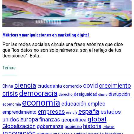
Métricas y manipulaciones en marketing digital
Por las redes sociales circula una frase anónima que dice
que “los datos no son solo números, son el reflejo de tus
decisiones”. Esta...
Temas
ciencia
crecimiento
covid
ciudadanía
China
comercio
democracia
crisis
disrupción
desigualdad
derecho
dinero
economía
educación
empleo
ecomomía
empresas
españa
estados
emprendimiento
energía
global
unidos
europa
finanzas
geopolítica
Globalización
historia
gobernanza
gobierno
inflación
innovación
innovar