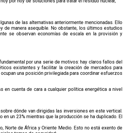
oy por hoy de soluciones para tratar el residuo nuclear,
lgunas de las alternativas anteriormente mencionadas. Ello
hoy de manera asequible. No obstante, los últimos estudios
mente se observan economías de escala en la provisión y
undamental por una serie de motivos: hay claros fallos del
cos existentes y facilitar la creación de mercados para
s ocupan una posición privilegiada para coordinar esfuerzos
 en cuenta de cara a cualquier política energética a nivel
 sobre dónde van dirigidas las inversiones en este vertical.
o en un 23% mientras que la producción se ha duplicado. El
o, Norte de África y Oriente Medio. Esto no está exento de