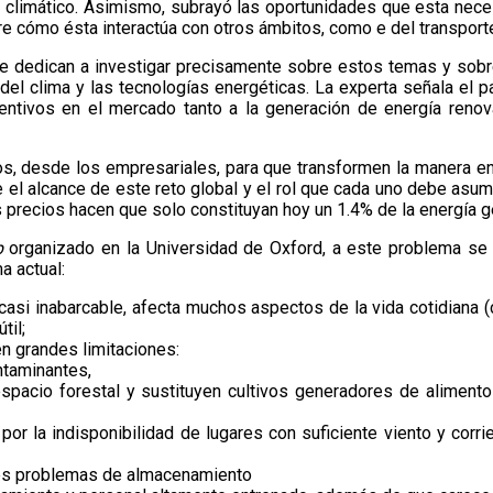
o climático. Asimismo, subrayó las oportunidades que esta neces
re cómo ésta interactúa con otros ámbitos, como e del transport
se dedican a investigar precisamente sobre estos temas y sobre
 del clima y las tecnologías energéticas. La experta señala el p
centivos en el mercado tanto a la generación de energía ren
s, desde los empresariales, para que transformen la manera en 
el alcance de este reto global y el rol que cada uno debe asumir
s precios hacen que solo constituyan hoy un 1.4% de la energía 
p
organizado en la Universidad de Oxford, a este problema se 
a actual:
asi inabarcable, afecta muchos aspectos de la vida cotidiana (ca
til;
en grandes limitaciones:
ntaminantes,
pacio forestal y sustituyen cultivos generadores de alimento
por la indisponibilidad de lugares con suficiente viento y corri
ndes problemas de almacenamiento