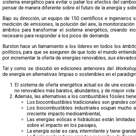
sistema energético para evitar o paliar los efectos del cambi
pensar de manera diferente sobre el futuro de la energía y sob
Bajo su dirección, un equipo de 150 científicos e ingenieros 
medición de emisiones, la polución del aire, la monitorización
ámbitos para transformar el sistema energético, creando in
necesario para responder a los picos de demanda.
Burston hace un llamamiento a los líderes en todos los ámbito
políticos, para que se aseguren de que todo el mundo entiende 
por incrementar la oferta de energías renovables, sus elevado
Tal y como se discutió en ediciones anteriores del
Worksho
de energía en alternativas limpias o sostenibles en el paradigm
El sistema de oferta energética actual es de una escala c
no renovables más baratos, abundantes, y de mayor vida ú
Además, las alternativas a los combustibles fósiles tien
Los biocombustibles tradicionales son grandes co
Los biocombustibles industriales ocupan mucho es
creciente impacto medioambiental,
Las energías eólicas e hidráulicas están limitadas 
sobre el impacto en los paisajes,
La energía solar es cara, intermitente y tiene gra