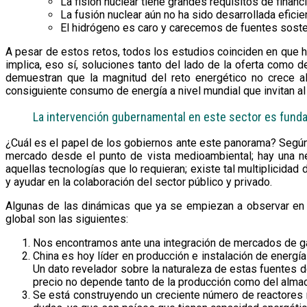
La fisión nuclear tiene grandes requisitos de finan
La fusión nuclear aún no ha sido desarrollada efici
El hidrógeno es caro y carecemos de fuentes sost
A pesar de estos retos, todos los estudios coinciden en que h
implica, eso sí, soluciones tanto del lado de la oferta como 
demuestran que la magnitud del reto energético no crece a
consiguiente consumo de energía a nivel mundial que invitan a
La intervención gubernamental en este sector es fund
¿Cuál es el papel de los gobiernos ante este panorama? Según 
mercado desde el punto de vista medioambiental; hay una ne
aquellas tecnologías que lo requieran; existe tal multiplicida
y ayudar en la colaboración del sector público y privado.
Algunas de las dinámicas que ya se empiezan a observar en el
global son las siguientes:
Nos encontramos ante una integración de mercados de gas
China es hoy líder en producción e instalación de energía
Un dato revelador sobre la naturaleza de estas fuentes d
precio no depende tanto de la producción como del alma
Se está construyendo un creciente número de reactores n