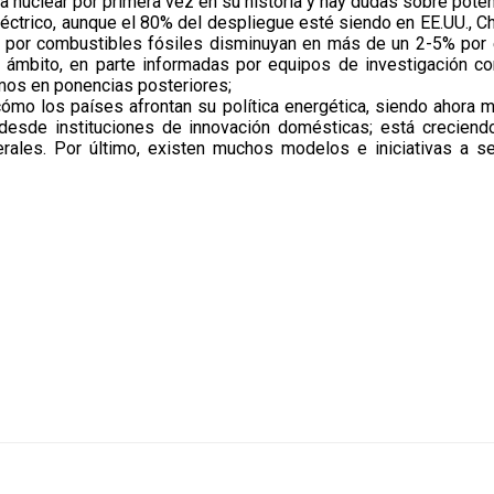
a nuclear por primera vez en su historia y hay dudas sobre pote
ctrico, aunque el 80% del despliegue esté siendo en EE.UU., Ch
por combustibles fósiles disminuyan en más de un 2-5% por el
 el ámbito, en parte informadas por equipos de investigación 
mos en ponencias posteriores;
n cómo los países afrontan su política energética, siendo ahor
esde instituciones de innovación domésticas; está creciend
rales. Por último, existen muchos modelos e iniciativas a s