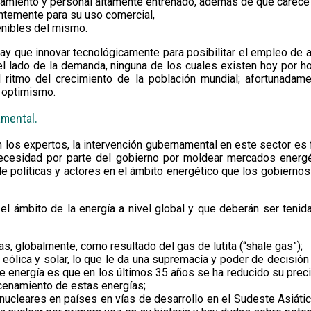
ciamiento y personal altamente entrenado, además de que carece h
entemente para su uso comercial,
enibles del mismo.
ay que innovar tecnológicamente para posibilitar el empleo de a
del lado de la demanda, ninguna de los cuales existen hoy por 
l ritmo del crecimiento de la población mundial; afortunada
l optimismo.
amental.
los expertos, la intervención gubernamental en este sector es f
cesidad por parte del gobierno por moldear mercados energéti
d de políticas y actores en el ámbito energético que los gobierno
 ámbito de la energía a nivel global y que deberán ser tenidas
, globalmente, como resultado del gas de lutita (“shale gas”);
 eólica y solar, lo que le da una supremacía y poder de decisión
e energía es que en los últimos 35 años se ha reducido su preci
cenamiento de estas energías;
ucleares en países en vías de desarrollo en el Sudeste Asiátic