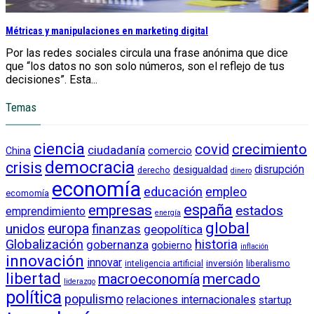
Métricas y manipulaciones en marketing digital
Por las redes sociales circula una frase anónima que dice
que “los datos no son solo números, son el reflejo de tus
decisiones”. Esta...
Temas
ciencia
crecimiento
covid
ciudadanía
China
comercio
democracia
crisis
disrupción
desigualdad
derecho
dinero
economía
educación
empleo
ecomomía
empresas
españa
estados
emprendimiento
energía
global
unidos
europa
finanzas
geopolítica
Globalización
historia
gobernanza
gobierno
inflación
innovación
innovar
inversión
liberalismo
inteligencia artificial
libertad
macroeconomía
mercado
liderazgo
política
populismo
relaciones internacionales
startup