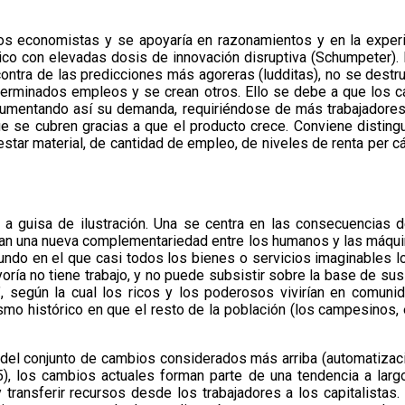
 los economistas y se apoyaría en razonamientos y en la exper
mico con elevadas dosis de innovación disruptiva (Schumpeter)
contra de las predicciones más agoreras (ludditas), no se dest
terminados empleos y se crean otros. Ello se debe a que los ca
 aumentando así su demanda, requiriéndose de más trabajadores
se cubren gracias a que el producto crece. Conviene distinguir,
estar material, de cantidad de empleo, de niveles de renta per cá
 a guisa de ilustración. Una se centra en las consecuencias 
rían una nueva complementariedad entre los humanos y las máqui
undo en el que casi todos los bienes o servicios imaginables l
yoría no tiene trabajo, y no puede subsistir sobre la base de sus
, según la cual los ricos y los poderosos vivirían en comuni
alismo histórico en que el resto de la población (los campesinos,
te del conjunto de cambios considerados más arriba (automatizac
15), los cambios actuales forman parte de una tendencia a lar
 y transferir recursos desde los trabajadores a los capitalistas