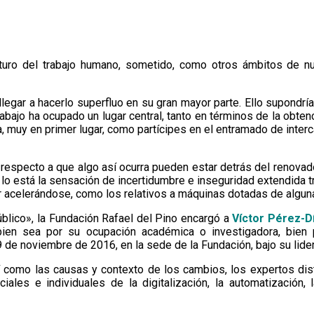
turo del trabajo humano, sometido, como otros ámbitos de nu
llegar a hacerlo superfluo en su gran mayor parte. Ello supondrí
trabajo ha ocupado un lugar central, tanto en términos de la obt
da, muy en primer lugar, como partícipes en el entramado de inte
respecto a que algo así ocurra pueden estar detrás del renovado
lo está la sensación de incertidumbre e inseguridad extendida tr
celerándose, como los relativos a máquinas dotadas de alguna fo
blico», la Fundación Rafael del Pino encargó a
Víctor Pérez-D
bien sea por su ocupación académica o investigadora, bien
9 de noviembre de 2016, en la sede de la Fundación, bajo su lide
í como las causas y contexto de los cambios, los expertos dis
les e individuales de la digitalización, la automatización, l