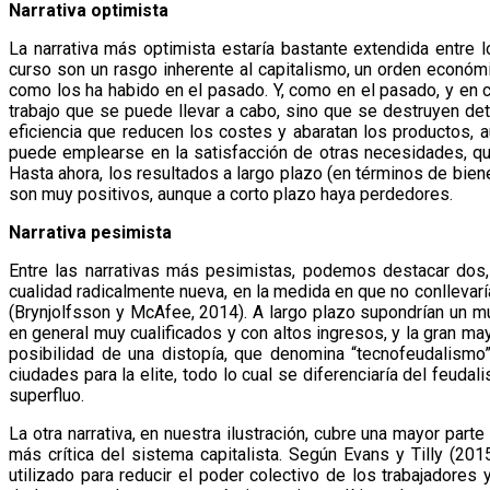
Narrativa optimista
La narrativa más optimista estaría bastante extendida entre
curso son un rasgo inherente al capitalismo, un orden econó
como los ha habido en el pasado. Y, como en el pasado, y en 
trabajo que se puede llevar a cabo, sino que se destruyen de
eficiencia que reducen los costes y abaratan los productos,
puede emplearse en la satisfacción de otras necesidades, que 
Hasta ahora, los resultados a largo plazo (en términos de bien
son muy positivos, aunque a corto plazo haya perdedores.
Narrativa pesimista
Entre las narrativas más pesimistas, podemos destacar dos,
cualidad radicalmente nueva, en la medida en que no conlleva
(Brynjolfsson y McAfee, 2014). A largo plazo supondrían un m
en general muy cualificados y con altos ingresos, y la gran ma
posibilidad de una distopía, que denomina “tecnofeudalismo”
ciudades para la elite, todo lo cual se diferenciaría del feud
superfluo.
La otra narrativa, en nuestra ilustración, cubre una mayor par
más crítica del sistema capitalista. Según Evans y Tilly (20
utilizado para reducir el poder colectivo de los trabajadores