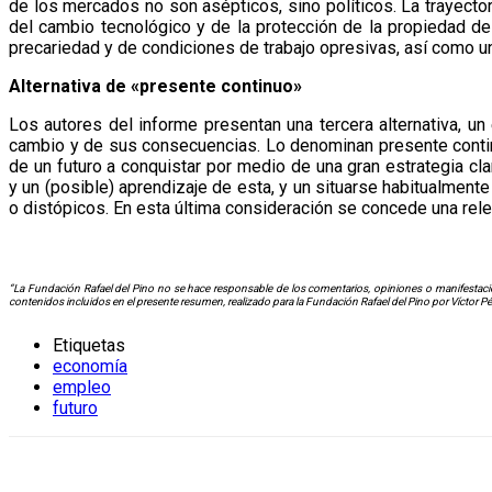
de los mercados no son asépticos, sino políticos. La trayecto
del cambio tecnológico y de la protección de la propiedad de 
precariedad y de condiciones de trabajo opresivas, así como una
Alternativa de «presente continuo»
Los autores del informe presentan una tercera alternativa, u
cambio y de sus consecuencias. Lo denominan presente continu
de un futuro a conquistar por medio de una gran estrategia cla
y un (posible) aprendizaje de esta, y un situarse habitualmente
o distópicos. En esta última consideración se concede una rele
“La Fundación Rafael del Pino no se hace responsable de los comentarios, opiniones o manifestacio
contenidos incluidos en el presente resumen, realizado para la Fundación Rafael del Pino por Víctor P
Etiquetas
economía
empleo
futuro