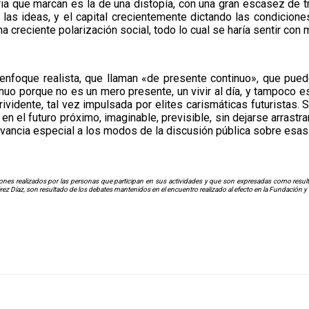
ria que marcan es la de una distopía, con una gran escasez de 
las ideas, y el capital crecientemente dictando las condiciones 
 creciente polarización social, todo lo cual se haría sentir con 
n enfoque realista, que llaman «de presente continuo», que pu
o porque no es un mero presente, un vivir al día, y tampoco es
rividente, tal vez impulsada por elites carismáticas futuristas. 
 en el futuro próximo, imaginable, previsible, sin dejarse arrast
vancia especial a los modos de la discusión pública sobre esas 
nes realizados por las personas que participan en sus actividades y que son expresadas como resultad
érez Díaz, son resultado de los debates mantenidos en el encuentro realizado al efecto en la Fundación y