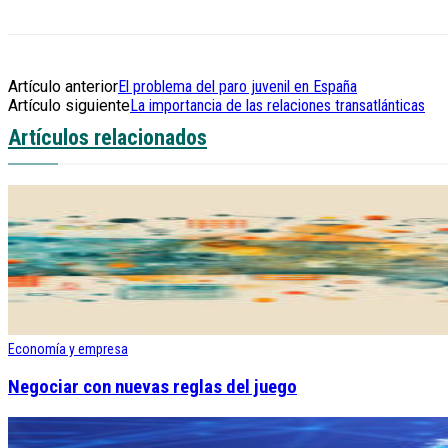
Artículo anterior
El problema del paro juvenil en España
Artículo siguiente
La importancia de las relaciones transatlánticas
Artículos relacionados
Economía y empresa
Negociar con nuevas reglas del juego