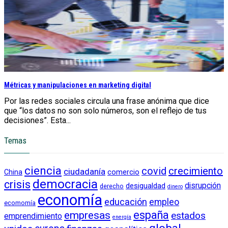
Métricas y manipulaciones en marketing digital
Por las redes sociales circula una frase anónima que dice
que “los datos no son solo números, son el reflejo de tus
decisiones”. Esta...
Temas
ciencia
crecimiento
covid
ciudadanía
China
comercio
democracia
crisis
disrupción
desigualdad
derecho
dinero
economía
educación
empleo
ecomomía
empresas
españa
estados
emprendimiento
energía