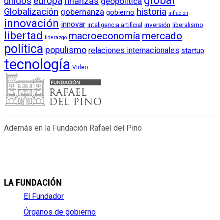
global
unidos
europa
finanzas
geopolítica
Globalización
historia
gobernanza
gobierno
inflación
innovación
innovar
inversión
liberalismo
inteligencia artificial
libertad
macroeconomía
mercado
liderazgo
política
populismo
relaciones internacionales
startup
tecnología
Video
Además en la Fundación Rafael del Pino
LA FUNDACIÓN
El Fundador
Órganos de gobierno