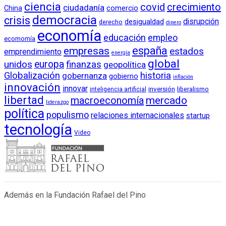
ciencia
crecimiento
covid
ciudadanía
China
comercio
democracia
crisis
disrupción
desigualdad
derecho
dinero
economía
educación
empleo
ecomomía
empresas
españa
estados
emprendimiento
energía
global
unidos
europa
finanzas
geopolítica
Globalización
historia
gobernanza
gobierno
inflación
innovación
innovar
inversión
liberalismo
inteligencia artificial
libertad
macroeconomía
mercado
liderazgo
política
populismo
relaciones internacionales
startup
tecnología
Video
Además en la Fundación Rafael del Pino