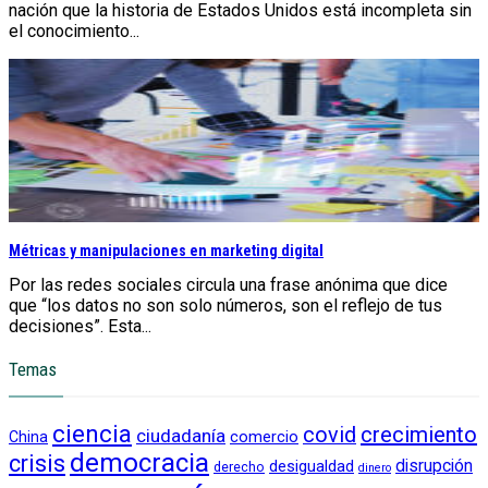
nación que la historia de Estados Unidos está incompleta sin
el conocimiento...
Métricas y manipulaciones en marketing digital
Por las redes sociales circula una frase anónima que dice
que “los datos no son solo números, son el reflejo de tus
decisiones”. Esta...
Temas
ciencia
crecimiento
covid
ciudadanía
China
comercio
democracia
crisis
disrupción
desigualdad
derecho
dinero