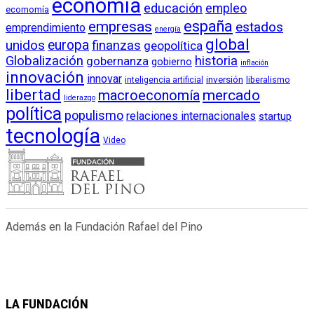
economía
educación
empleo
ecomomía
empresas
españa
estados
emprendimiento
energía
global
unidos
europa
finanzas
geopolítica
Globalización
historia
gobernanza
gobierno
inflación
innovación
innovar
inversión
liberalismo
inteligencia artificial
libertad
macroeconomía
mercado
liderazgo
política
populismo
relaciones internacionales
startup
tecnología
Video
Además en la Fundación Rafael del Pino
LA FUNDACIÓN